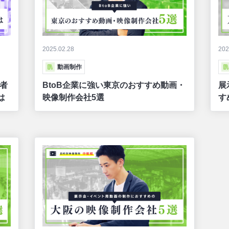
2025.02.28
202
動画制作
業者
BtoB企業に強い東京のおすすめ動画・
展
は
映像制作会社5選
す