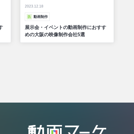
2023.12.18
動画制作
す
展示会・イベントの動画制作におすす
めの大阪の映像制作会社5選