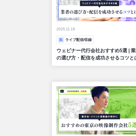
2025.11.19
ライブ配信/収録
ウェビナー代行会社おすすめ5選 | 
の選び方・配信を成功させるコツと