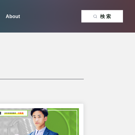
About
検 索