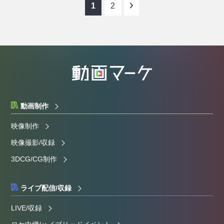
1
2
動画制作
映像制作
映像撮影/収録
3DCG/CG制作
ライブ配信/収録
LIVE/収録