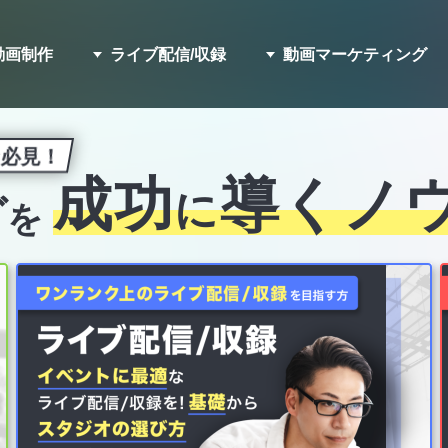
動画制作
ライブ配信/収録
動画マーケティング
ー必見！
成功
導く
ノ
に
グ
を