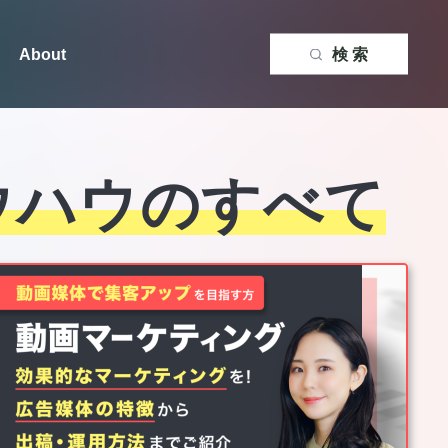
About
検 索
ウ
ハ
ウ
の
す
べ
て