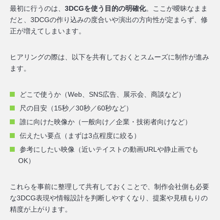
最初に行うのは、
3DCGを使う目的の明確化
。ここが曖昧なまま
だと、3DCGの作り込みの度合いや演出の方向性が定まらず、修
正が増えてしまいます。
ヒアリングの際は、以下を共有しておくとスムーズに制作が進み
ます。
どこで使うか（Web、SNS広告、展示会、商談など）
尺の目安（15秒／30秒／60秒など）
誰に向けた映像か（一般向け／企業・技術者向けなど）
伝えたい要点（まずは3点程度に絞る）
参考にしたい映像（近いテイストの動画URLや静止画でも
OK）
これらを事前に整理して共有しておくことで、制作会社側も必要
な3DCG表現や情報設計を判断しやすくなり、提案や見積もりの
精度が上がります。