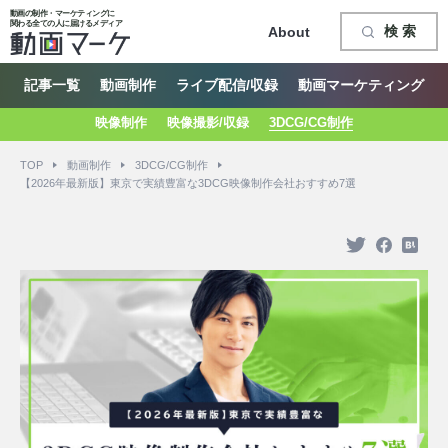
動画の制作・マーケティングに
関わる全ての人に届けるメディア
検 索
About
記事一覧
動画制作
ライブ配信/収録
動画マーケティング
映像制作
映像撮影/収録
3DCG/CG制作
TOP
動画制作
3DCG/CG制作
【2026年最新版】東京で実績豊富な3DCG映像制作会社おすすめ7選