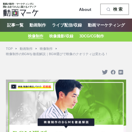
動画の制作・マーケティングに
関わる全ての人に届けるメディア
検 索
About
記事一覧
動画制作
ライブ配信/収録
動画マーケティング
映像制作
映像撮影/収録
3DCG/CG制作
TOP
動画制作
映像制作
映像制作のBGMを徹底解説｜BGM選びで映像のクオリティは変わる！